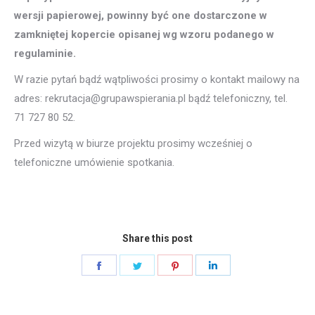
wersji papierowej, powinny być one dostarczone w
zamkniętej kopercie opisanej wg wzoru podanego w
regulaminie.
W razie pytań bądź wątpliwości prosimy o kontakt mailowy na
adres: rekrutacja@grupawspierania.pl bądź telefoniczny, tel.
71 727 80 52.
Przed wizytą w biurze projektu prosimy wcześniej o
telefoniczne umówienie spotkania.
Share this post
Share
Share
Share
Share
on
on
on
on
Facebook
Twitter
Pinterest
LinkedIn